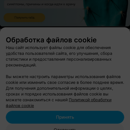
Обработка файлов cookie
Наш сайт использует файлы cookie для обеспечения
О проекте
Новости проекта
Размещение рекламы
удобства пользователей сайта, его улучшения, сбора
Вакансии
Публичный договор
Способы оплаты
статистики и предоставления персонализированных
рекомендаций.
Публичный договор по использованию сервиса
«Афиша»
Вы можете настроить параметры использования файлов
Пользовательское соглашение
cookie или изменить свое согласие в более позднее время.
Написать в поддержку
Для получения дополнительной информации о целях,
сроках и порядке использования файлов cookie вы
Связаться по вопросам сотрудничества
можете ознакомиться с нашей
Политикой обработки
Написать руководителю relax.by
файлов cookie
Персональные настройки cookie
Принять
Обработка персональных данных
Отклонить