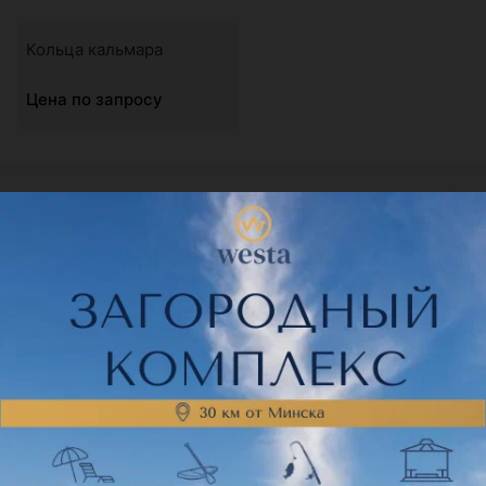
Кольца кальмара
Цена по запросу
Твистер роллы
Бургеры
Пицца
Роллы